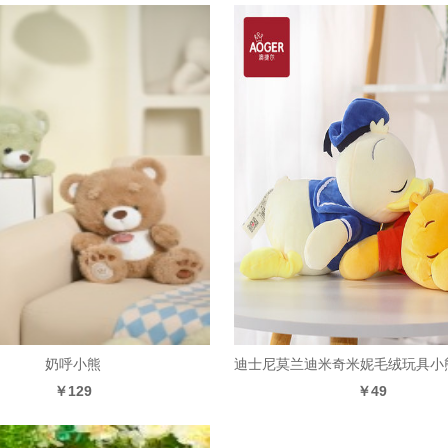
奶呼小熊
￥129
￥49