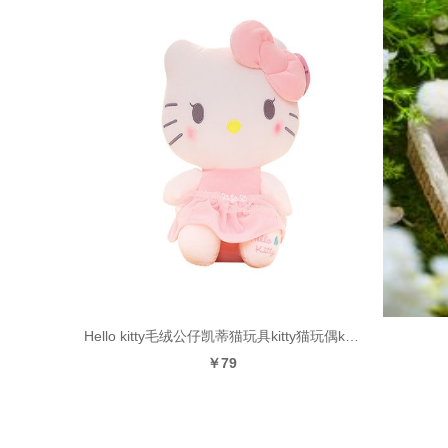
Hello kitty毛绒公仔凯蒂猫玩具kitty猫玩偶kt可爱节日礼物女
￥79