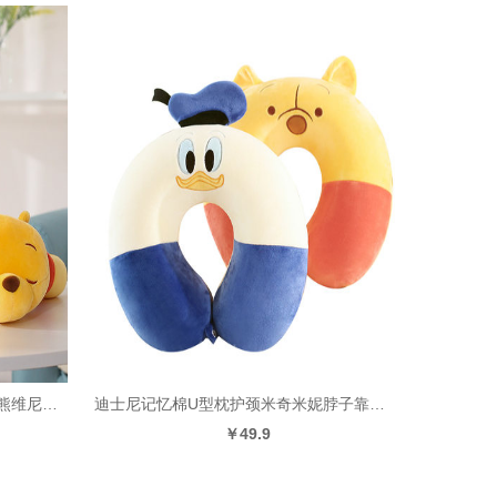
迪士尼莫兰迪米奇米妮毛绒玩具小熊维尼唐老鸭公仔儿童生日礼物
迪士尼记忆棉U型枕护颈米奇米妮脖子靠枕小熊维尼午睡旅行可拆洗
￥49.9